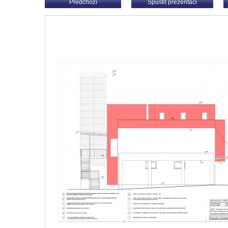
Předchozí
Spustit prezentaci