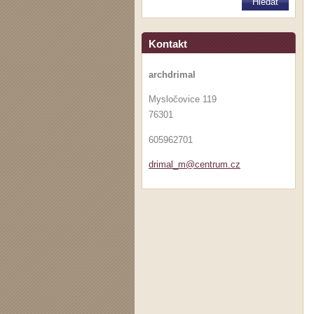
Kontakt
archdrimal
Mysločovice 119
76301
605962701
drimal_m
@centrum
.cz