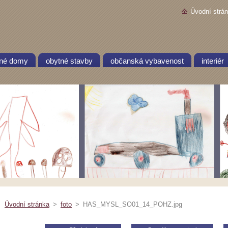
Úvodní strá
nné domy
obytné stavby
občanská vybavenost
interiér
Úvodní stránka
>
foto
>
HAS_MYSL_SO01_14_POHZ.jpg