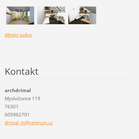
dětský pokoj
Kontakt
archdrimal
Mysločovice 119
76301
605962701
drimal_m
@centrum
.cz