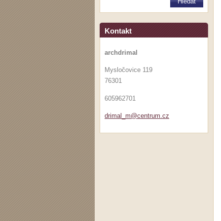
Kontakt
archdrimal
Mysločovice 119
76301
605962701
drimal_m
@centrum
.cz