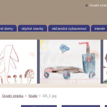
Úvodní strá
nné domy
obytné stavby
občanská vybavenost
interiér
Úvodní stránka
>
Studie
>
101_C.jpg