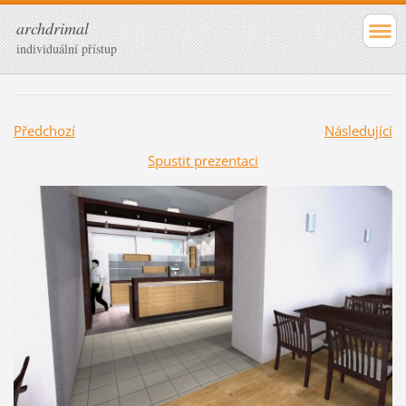
archdrimal
individuální přístup
Předchozí
Následující
Spustit prezentaci