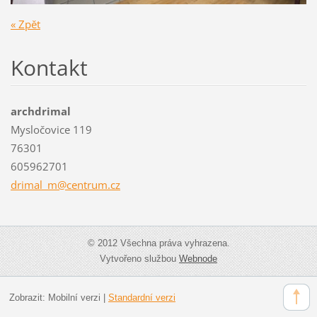
« Zpět
Kontakt
archdrimal
Mysločovice 119
76301
605962701
drimal_m
@centrum
.cz
© 2012 Všechna práva vyhrazena.
Vytvořeno službou
Webnode
Zobrazit:
Mobilní verzi
|
Standardní verzi