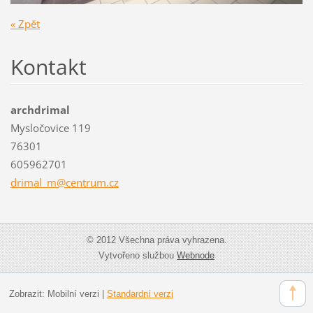
« Zpět
Kontakt
archdrimal
Mysločovice 119
76301
605962701
drimal_m
@centrum
.cz
© 2012 Všechna práva vyhrazena.
Vytvořeno službou
Webnode
Zobrazit:
Mobilní verzi
|
Standardní verzi