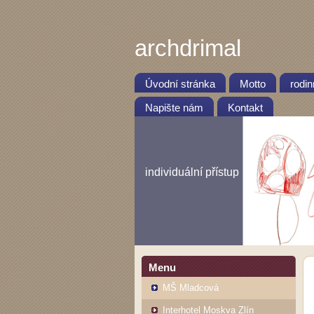
archdrimal
Úvodní stránka
Motto
rodi
Napište nám
Kontakt
individuální přístup
Menu
MŠ Mladcová
Interhotel Moskva Zlín