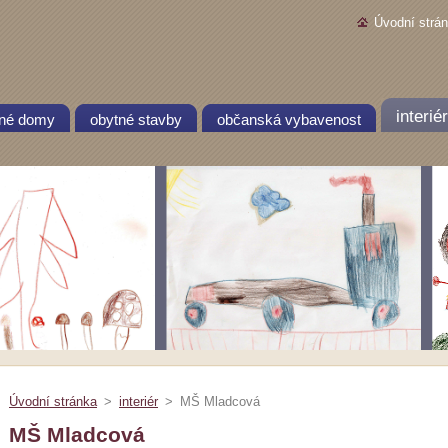
Úvodní strá
interiér
nné domy
obytné stavby
občanská vybavenost
Úvodní stránka
>
interiér
>
MŠ Mladcová
MŠ Mladcová