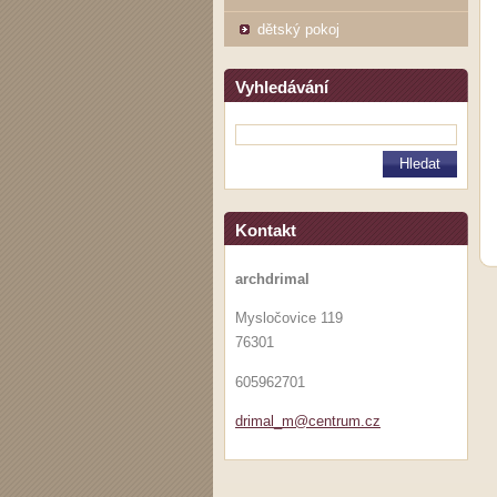
dětský pokoj
Vyhledávání
Kontakt
archdrimal
Mysločovice 119
76301
605962701
drimal_m
@centrum
.cz