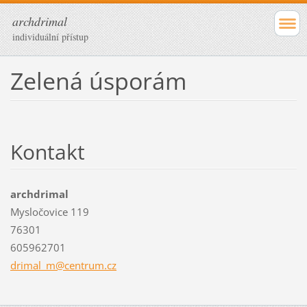
archdrimal
individuální přístup
Zelená úsporám
Kontakt
archdrimal
Mysločovice 119
76301
605962701
drimal_m
@centrum
.cz